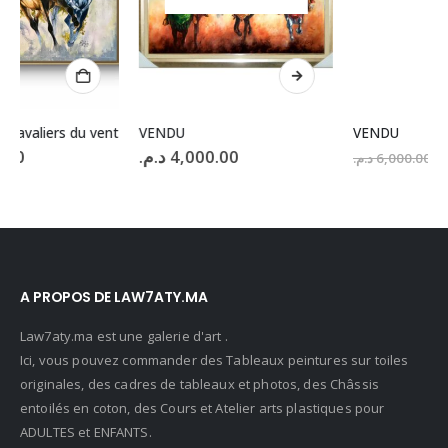
VENDU
VENDU
Le
Le
د.م.
4,000.00
د.م.
4,500.00
د.م.
6,000.00
prix
prix
initial
act
était :
est 
6,000.00 د.م..
A PROPOS DE LAW7ATY.MA
Law7aty.ma est une galerie d'art .
Ici, vous pouvez commander des Tableaux peintures sur toiles
originales, des cadres de tableaux et photos, des Châssis
entoilés en coton, des Cours et Atelier arts plastiques pour
ADULTES et ENFANTS.