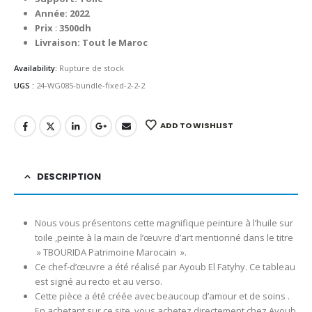
Année: 2022
Prix
:
3500dh
Livraison: Tout le Maroc
Availability:
Rupture de stock
UGS :
24-WG085-bundle-fixed-2-2-2
ADD TO WISHLIST
DESCRIPTION
Nous vous présentons cette magnifique peinture à l’huile sur
toile ,peinte à la main de l’œuvre d’art mentionné dans le titre
» TBOURIDA Patrimoine Marocain ».
Ce chef-d’œuvre a été réalisé par Ayoub El Fatyhy. Ce tableau
est signé au recto et au verso.
Cette pièce a été créée avec beaucoup d’amour et de soins .
En achetant sur ce site, vous achetez directement chez Ayoub