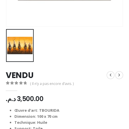
VENDU
( Il n’y a pas encore d’avis. )
0
Sur 5
د.م.
3,500.00
Œuvre d’art: TBOURIDA
Dimension: 100 x 70 cm
Technique: Huile
Support: Toile