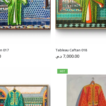
n 017
Tableau Caftan 018
0
د.م.
7,000.00
HOT