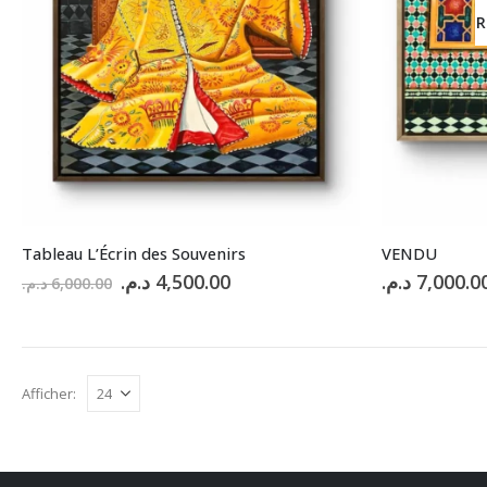
R
Tableau L’Écrin des Souvenirs
VENDU
Le
Le
د.م.
4,500.00
د.م.
7,000.0
د.م.
6,000.00
prix
prix
initial
actuel
était :
est :
4,500.00 د.م..
6,000.00 د.م..
Afficher: