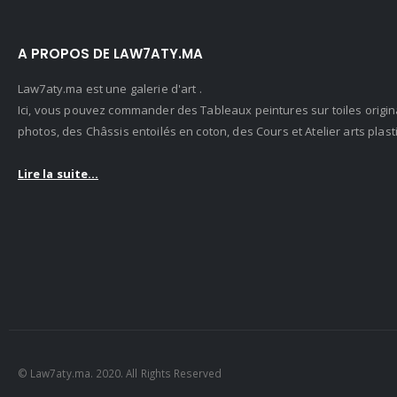
A PROPOS DE LAW7ATY.MA
Law7aty.ma est une galerie d'art .
Ici, vous pouvez commander des Tableaux peintures sur toiles origin
photos, des Châssis entoilés en coton, des Cours et Atelier arts pla
Lire la suite...
© Law7aty.ma. 2020. All Rights Reserved