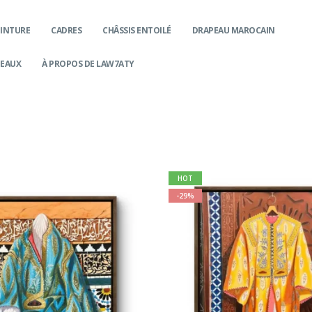
EINTURE
CADRES
CHÂSSIS ENTOILÉ
DRAPEAU MAROCAIN
DEAUX
À PROPOS DE LAW7ATY
HOT
-29%