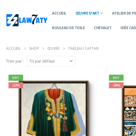
ACCUEIL
ŒUVRE D’ART
ATELIER DE P
ROULEAU DE TOILE
CHEVALET
IDÉE CA
ACCUEIL
SHOP
ŒUVRE
TABLEAU CAFTAN
Trier par :
HOT
HOT
-22%
-29%