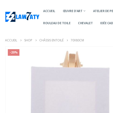
ACCUEIL
ŒUVRE D’ART
ATELIER DE P
ROULEAU DE TOILE
CHEVALET
IDÉE CA
ACCUEIL
SHOP
CHÂSSIS ENTOILÉ
70X80CM
-20%