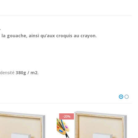
.
 à la gouache, ainsi qu’aux croquis au crayon.
 densité
380g / m2.
-20%