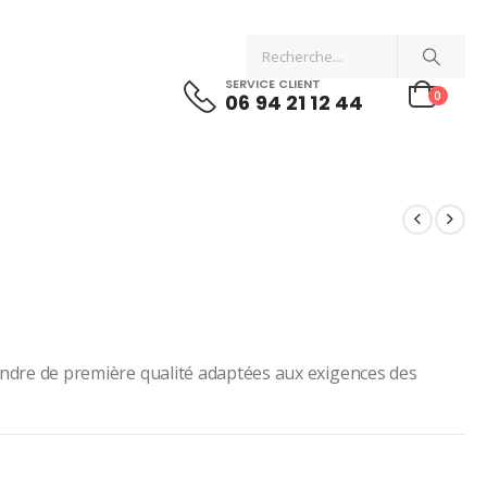
SERVICE CLIENT
0
06 94 21 12 44
ndre de première qualité adaptées aux exigences des
160.00 د.م..