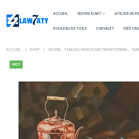
ACCUEIL
ŒUVRE D’ART
ATELIER DE P
ROULEAU DE TOILE
CHEVALET
IDÉE CA
ACCUEIL
SHOP
ŒUVRE
,
TABLEAU MAROCAIN TRADITIONNEL
,
TAB
HOT