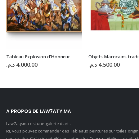
RUPTURE DE S
Objets Marocains traditionnels
VENDU
د.م.
4,500.00
د.م.
4,500.00
A PROPOS DE LAW7ATY.MA
Law7aty.ma est une galerie d'art .
Ici, vous pouvez commander des Tableaux peintures sur toiles origin
photos, des Châssis entoilés en coton, des Cours et Atelier arts pla