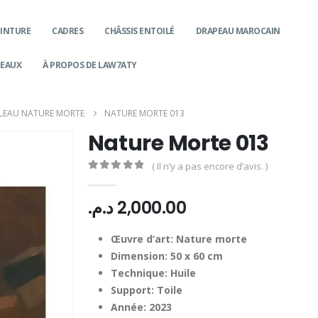
EINTURE
CADRES
CHÂSSIS ENTOILÉ
DRAPEAU MAROCAIN
DEAUX
À PROPOS DE LAW7ATY
LEAU NATURE MORTE
NATURE MORTE 013
Nature Morte 013
( Il n’y a pas encore d’avis. )
0
Sur 5
د.م.
2,000.00
Œuvre d’art: Nature morte
Dimension: 50 x 60 cm
Technique: Huile
Support: Toile
Année: 2023