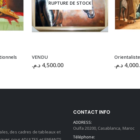
TOCK
RUP
Orientaliste 004
VENDU
د.م.
4,000.00
د.م.
3,200
CONTACT INFO
ADDRESS:
Oulfa 20200, Casablanca, Maroc
ales, des cadres de tableaux et
Téléphone:
stiques pour ADULTES et ENFANTS.