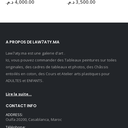
Le
Le
د.م.
3,500.00
د.م.
4,500.00
د.م.
6,000.00
prix
prix
initial
act
était :
est 
6,000.00 د.م..
A PROPOS DE LAW7ATY.MA
Law7aty.ma est une galerie d'art .
Ici, vous pouvez commander des Tableaux peintures sur toiles
originales, des cadres de tableaux et photos, des Châssis
entoilés en coton, des Cours et Atelier arts plastiques pour
ADULTES et ENFANTS.
Lire la suite...
CONTACT INFO
ADDRESS:
Oulfa 20200, Casablanca, Maroc
Téléphone: