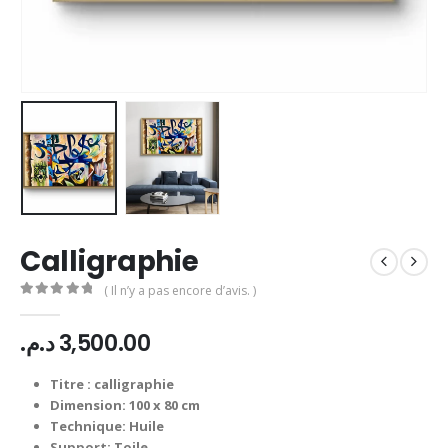
Calligraphie
( Il n’y a pas encore d’avis. )
0
Sur 5
د.م.
3,500.00
Titre :
calligraphie
Dimension: 100 x 80 cm
Technique: Huile
Support: Toile