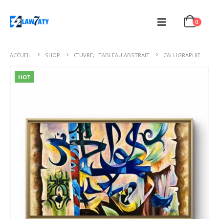
0
ACCUEIL
SHOP
ŒUVRE
,
TABLEAU ABSTRAIT
CALLIGRAPHIE
HOT