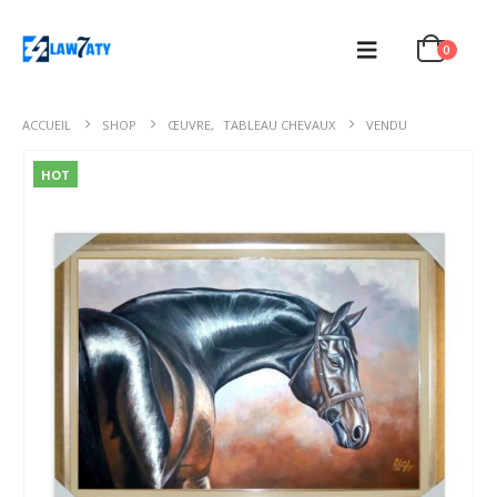
0
ACCUEIL
SHOP
ŒUVRE
,
TABLEAU CHEVAUX
VENDU
HOT