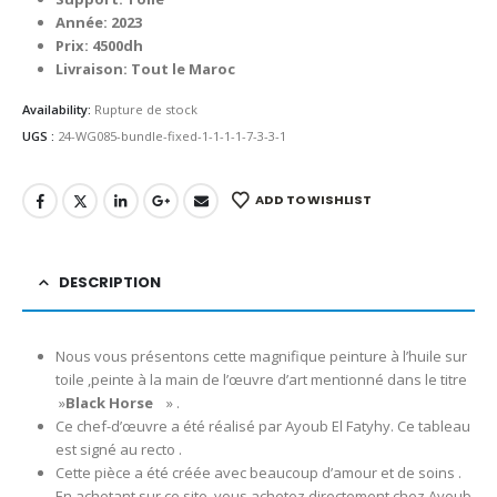
Année: 2023
Prix: 4500dh
Livraison: Tout le Maroc
Availability:
Rupture de stock
UGS :
24-WG085-bundle-fixed-1-1-1-1-7-3-3-1
ADD TO WISHLIST
DESCRIPTION
Nous vous présentons cette magnifique peinture à l’huile sur
toile ,peinte à la main de l’œuvre d’art mentionné dans le titre
»
Black Horse
» .
Ce chef-d’œuvre a été réalisé par Ayoub El Fatyhy. Ce tableau
est signé au recto .
Cette pièce a été créée avec beaucoup d’amour et de soins .
En achetant sur ce site, vous achetez directement chez Ayoub