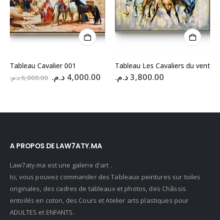
Tableau Cavalier 001
Tableau Les Cavaliers du vent
Le
Le
د.م.
4,000.00
د.م.
3,800.00
د.م.
6,000.00
prix
prix
initial
actuel
était :
est :
4,000.00 د.م..
6,000.00 د.م..
A PROPOS DE LAW7ATY.MA
Law7aty.ma est une galerie d'art .
Ici, vous pouvez commander des Tableaux peintures sur toiles
originales, des cadres de tableaux et photos, des Châssis
entoilés en coton, des Cours et Atelier arts plastiques pour
ADULTES et ENFANTS.