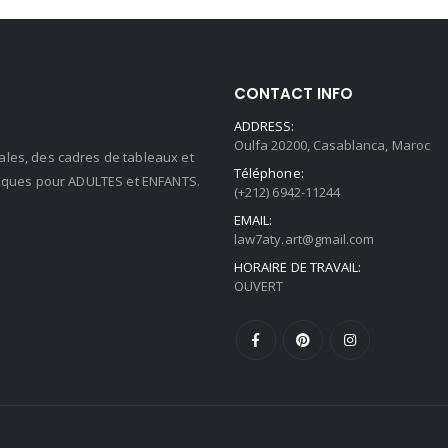
65.00 د.م..
85.00 د.م..
65.00 د.م..
CONTACT INFO
ADDRESS:
Oulfa 20200, Casablanca, Maroc
ales, des cadres de tableaux et
Téléphone:
stiques pour ADULTES et ENFANTS.
(+212) 6942-11244
EMAIL:
law7aty.art@gmail.com
HORAIRE DE TRAVAIL:
OUVERT