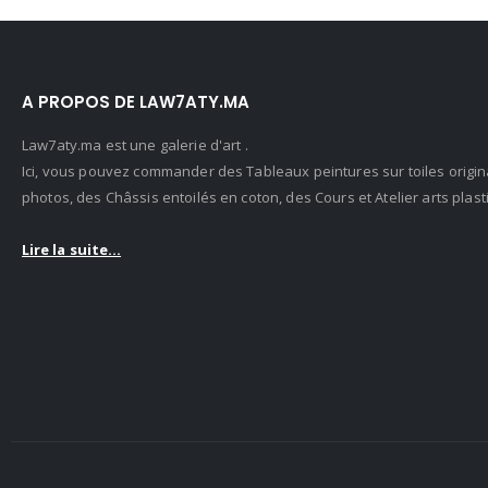
85.00 د.م..
45.00 د.م..
50.00 د.م..
A PROPOS DE LAW7ATY.MA
Law7aty.ma est une galerie d'art .
Ici, vous pouvez commander des Tableaux peintures sur toiles origin
photos, des Châssis entoilés en coton, des Cours et Atelier arts pla
Lire la suite...