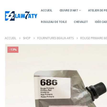
ACCUEIL
ŒUVRE D’ART
ATELIER DE P
ROULEAU DE TOILE
CHEVALET
IDÉE CA
ACCUEIL
SHOP
FOURNITURES BEAUX-ARTS
ROUGE PRIMAIRE 6
-13%