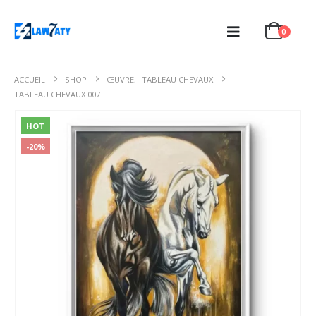
0
ACCUEIL
SHOP
ŒUVRE
,
TABLEAU CHEVAUX
TABLEAU CHEVAUX 007
HOT
-20%