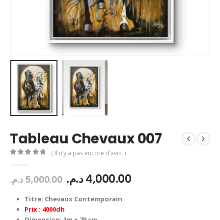
Tableau Chevaux 007
( Il n’y a pas encore d’avis. )
0
Sur 5
Le
Le
د.م.
4,000.00
د.م.
5,000.00
prix
prix
initial
actuel
Titre: Chevaux Contemporain
était :
est :
Prix : 4000dh
Dimension: 1m x 70 cm