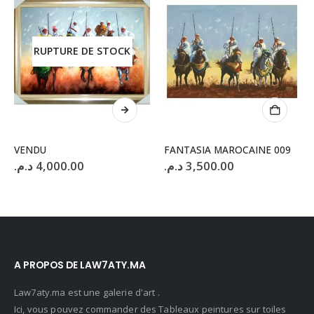
RUPTURE DE STOCK
VENDU
FANTASIA MAROCAINE 009
e
د.م.
4,000.00
د.م.
3,500.00
rix
ctuel
st :
4,500.00 د.م..
A PROPOS DE LAW7ATY.MA
Law7aty.ma est une galerie d'art .
Ici, vous pouvez commander des Tableaux peintures sur toiles