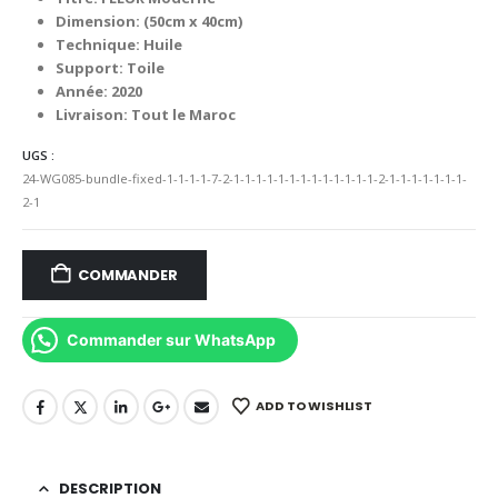
initial
actuel
était :
est :
Dimension: (50cm x 40cm)
999.00 د.م..
1,800.00 د.م..
Technique: Huile
Support: Toile
Année: 2020
Livraison: Tout le Maroc
UGS :
24-WG085-bundle-fixed-1-1-1-1-7-2-1-1-1-1-1-1-1-1-1-1-1-1-1-2-1-1-1-1-1-1-1-
2-1
COMMANDER
Commander sur WhatsApp
ADD TO WISHLIST
DESCRIPTION