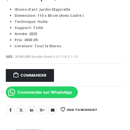
prix
prix
initial
actuel
Œuvre d’art: Jardin Majorelle
était :
est :
Dimension: 110 x 80 cm (Avec Cadre )
4,500.00 د.م..
6,000.00 د.م..
Technique: Huile
Support: Toile
Année: 2025
Prix: 4500 dh
Livraison: Tout le Maroc
UGS :
24-WG085-bundle-fixed-5-2-1-1-4-2-1-1-3
COMMANDER
Commander sur WhatsApp
ADD TO WISHLIST