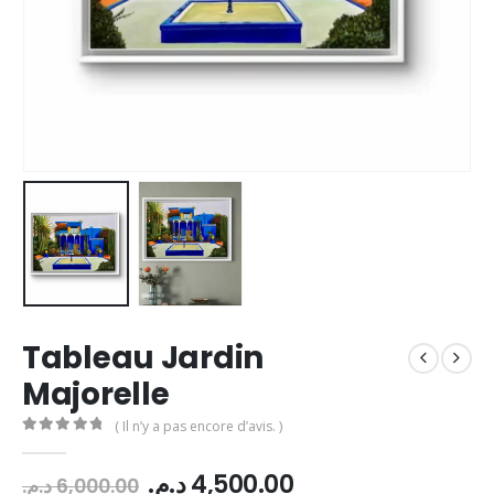
Tableau Jardin
Majorelle
( Il n’y a pas encore d’avis. )
0
Sur 5
Le
Le
د.م.
4,500.00
د.م.
6,000.00