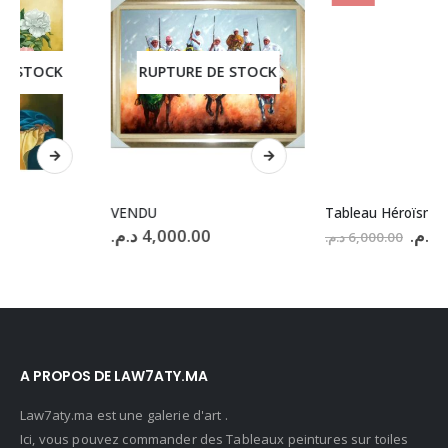
RUPTURE DE STOCK
VENDU
Tableau Héroïsme
Le
Le
د.م.
4,000.00
د.م.
4,500.00
د.م.
6,000.00
prix
prix
initial
act
était :
est 
6,000.00 د.م..
A PROPOS DE LAW7ATY.MA
Law7aty.ma est une galerie d'art .
Ici, vous pouvez commander des Tableaux peintures sur toiles