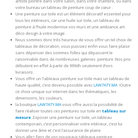
artiste peintre dans votre salon, dans votre chambre, ou dans
votre bureau un tableau de peinture coup de cœur .
Une peinture sur toile est un élément décoratif essentiel pour
tous les intérieurs, car une huile sur toile, un tableau de
peinture à l’huile modernise vos murs et une ambiance art-
déco design à votre image .
Nous sommes donc très heureux de vous offrir un tel choix de
tableaux de décoration, vous puissiez enfin vous faire plaisir
sans dépenser des sommes folles qui dépassent le
raisonnable dans de nombreuses galeries peinture :Nos prix
débutent en effet à partir de 999dh seulement (hors
livraison) .
Vous offrir un Tableaux peinture sur toile mais un tableau de
haute qualité, c’est devenu possible avec
LAW7ATY.MA
!Outre
ce choix unique sur internet dans les thématiques, les
dimensions, les couleurs,
la boutique
LAW7ATY.MA
vous offre aussi la possibilité de
faire réaliser toutes ces peintures sur toile en
tableau sur
mesure .
Exposer une peinture sur toile, un tableau
contemporain, c’est personnaliser votre intérieur, c’est lui
donner une âme et c’est l’assurance de plaire
Vous allez fiers de vos nouveaux tableaux peinture .