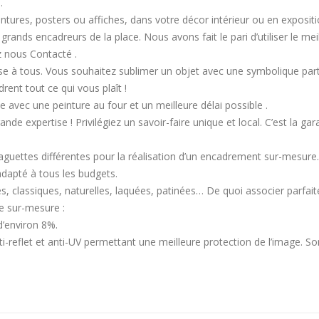
.
res, posters ou affiches, dans votre décor intérieur ou en exposition. 
rands encadreurs de la place. Nous avons fait le pari d’utiliser le mei
z nous Contacté .
à tous. Vous souhaitez sublimer un objet avec une symbolique partic
rent tout ce qui vous plaît !
ble avec une peinture au four et un meilleure délai possible .
nde expertise ! Privilégiez un savoir-faire unique et local. C’est la gar
aguettes différentes pour la réalisation d’un encadrement sur-mesure.
dapté à tous les budgets.
s, classiques, naturelles, laquées, patinées… De quoi associer parfait
re sur-mesure :
d’environ 8%.
 anti-reflet et anti-UV permettant une meilleure protection de l’image. S