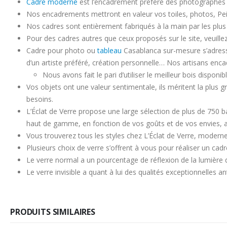
Cadre moderne
est l’encadrement préféré des photographes 
Nos encadrements mettront en valeur vos toiles, photos, Peintu
Nos cadres sont entièrement fabriqués à la main par les plus g
Pour des cadres autres que ceux proposés sur le site, veuille
Cadre pour photo ou
tableau
Casablanca sur-mesure s’adresse 
d’un artiste préféré, création personnelle… Nos artisans encad
Nous avons fait le pari d’utiliser le meilleur bois disponi
Vos objets ont une valeur sentimentale, ils méritent la plus gra
besoins.
L’Éclat de Verre propose une large sélection de plus de 750 b
haut de gamme, en fonction de vos goûts et de vos envies, a
Vous trouverez tous les styles chez L’Éclat de Verre, moderne
Plusieurs choix de verre s’offrent à vous pour réaliser un cad
Le verre normal a un pourcentage de réflexion de la lumière 
Le verre invisible a quant à lui des qualités exceptionnelles
PRODUITS SIMILAIRES