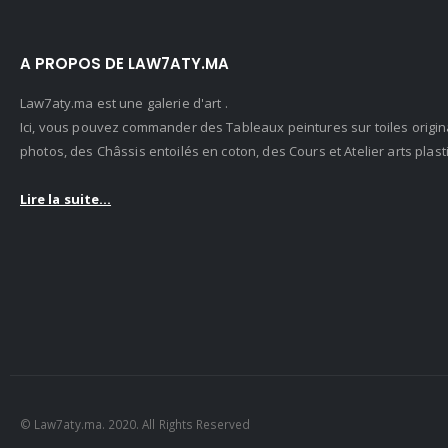
A PROPOS DE LAW7ATY.MA
Law7aty.ma est une galerie d'art .
Ici, vous pouvez commander des Tableaux peintures sur toiles origin
photos, des Châssis entoilés en coton, des Cours et Atelier arts pla
Lire la suite...
© Law7aty.ma. 2020. All Rights Reserved