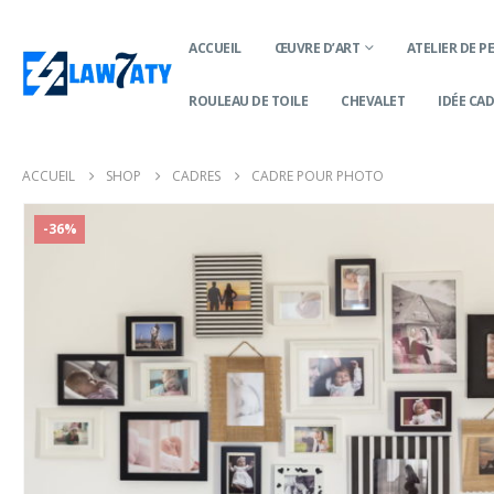
ACCUEIL
ŒUVRE D’ART
ATELIER DE P
ROULEAU DE TOILE
CHEVALET
IDÉE CA
ACCUEIL
SHOP
CADRES
CADRE POUR PHOTO
-36%