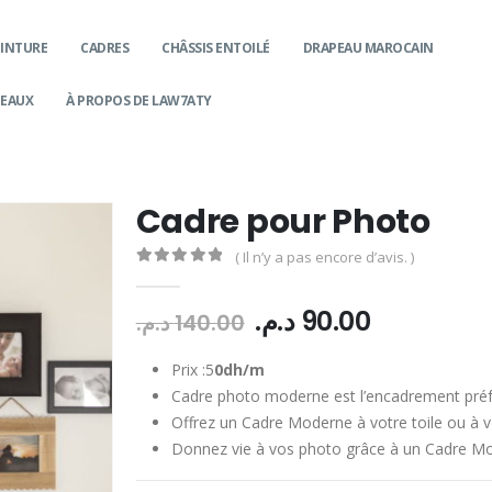
EINTURE
CADRES
CHÂSSIS ENTOILÉ
DRAPEAU MAROCAIN
DEAUX
À PROPOS DE LAW7ATY
Cadre pour Photo
( Il n’y a pas encore d’avis. )
0
Sur 5
Le
Le
د.م.
90.00
د.م.
140.00
prix
prix
initial
actuel
Prix :5
0dh/m
était :
est :
Cadre photo moderne est l’encadrement préfé
90.00 د.م..
140.00 د.م..
Offrez un Cadre Moderne à votre toile ou à v
Donnez vie à vos photo grâce à un Cadre 