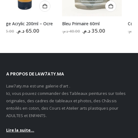
Bleu Primaire 60ml
College Acrylic 200ml – Ivoire
Le
Le
Le
Le
د.م.
35.00
د.م.
65.00
د.م.
40.00
د.م.
85.00
prix
prix
prix
prix
initial
actuel
initial
actuel
était :
est :
était :
est :
65.00
85.00 د.م..
35.00 د.م..
40.00 د.م..
65.00 د.م..
A PROPOS DE LAW7ATY.MA
Law7aty.ma est une galerie d'art .
Ici, vous pouvez commander des Tableaux peintures sur toiles
originales, des cadres de tableaux et photos, des Châssis
entoilés en coton, des Cours et Atelier arts plastiques pour
ADULTES et ENFANTS.
Lire la suite...