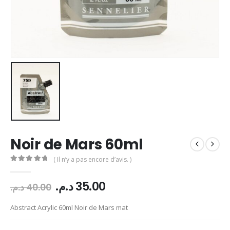
Noir de Mars 60ml
( Il n’y a pas encore d’avis. )
0
Sur 5
Le
Le
د.م.
35.00
د.م.
40.00
prix
prix
initial
actuel
Abstract Acrylic 60ml Noir de Mars mat
était :
est :