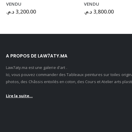
VENDU
VENDU
د.م.
3,200.00
د.م.
3,800.00
A PROPOS DE LAW7ATY.MA
Law7aty.ma est une galerie d'art .
Ici, vous pouvez commander des Tableaux peintures sur toiles origin
photos, des Châssis entoilés en coton, des Cours et Atelier arts pla
Lire la suite...