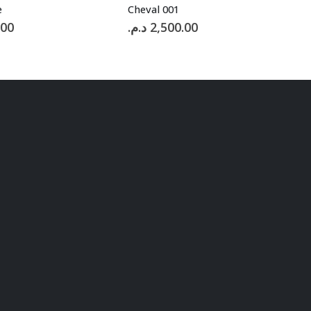
e
Cheval 001
.00
د.م.
2,500.00