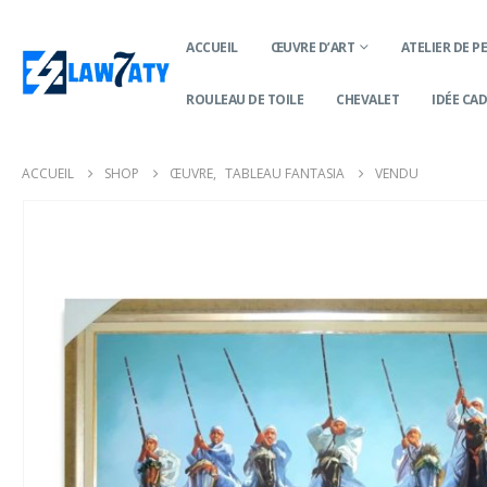
ACCUEIL
ŒUVRE D’ART
ATELIER DE P
ROULEAU DE TOILE
CHEVALET
IDÉE CA
ACCUEIL
SHOP
ŒUVRE
,
TABLEAU FANTASIA
VENDU