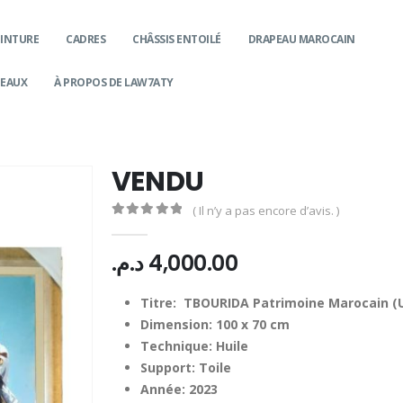
EINTURE
CADRES
CHÂSSIS ENTOILÉ
DRAPEAU MAROCAIN
DEAUX
À PROPOS DE LAW7ATY
VENDU
( Il n’y a pas encore d’avis. )
0
Sur 5
د.م.
4,000.00
Titre: TBOURIDA Patrimoine Marocain (
Dimension: 100 x 70 cm
Technique: Huile
Support: Toile
Année: 2023