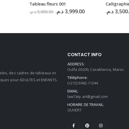
Tableau fleurs 001
Calligraphi
Le
Le
د.م.
3,999.00
د.م.
3,500
د.م.
5,000.00
prix
prix
initial
actuel
était :
est :
3,999.00 د.م..
5,000.00 د.م..
CONTACT INFO
ADDRESS:
Oulfa 20200, Casablanca, Maroc
ales, des cadres de tableaux et
Téléphone:
stiques pour ADULTES et ENFANTS.
(+212) 6942-11244
EMAIL:
law7aty.art@gmail.com
HORAIRE DE TRAVAIL:
OUVERT