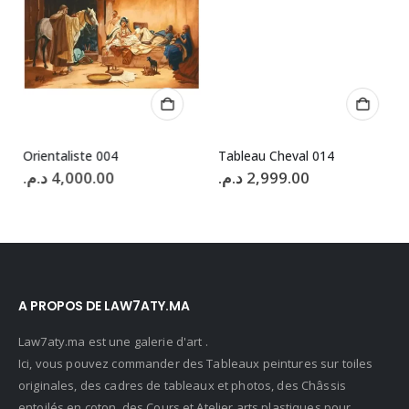
Orientaliste 004
Tableau Cheval 014
د.م.
4,000.00
د.م.
2,999.00
A PROPOS DE LAW7ATY.MA
Law7aty.ma est une galerie d'art .
Ici, vous pouvez commander des Tableaux peintures sur toiles
originales, des cadres de tableaux et photos, des Châssis
entoilés en coton, des Cours et Atelier arts plastiques pour