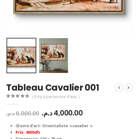
Tableau Cavalier 001
( Il n’y a pas encore d’avis. )
0
Sur 5
Le
Le
د.م.
4,000.00
د.م.
6,000.00
prix
prix
initial
actuel
Œuvre d’art: Orientaliste »cavalier »
était :
est :
Prix: 4000dh
Dimension: 100 x 70 cm