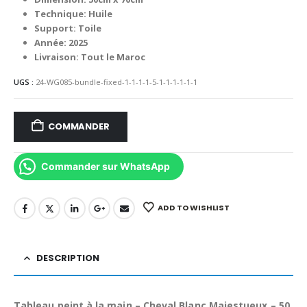
2,999.00 د.م..
4,000.00 د.م..
Technique: Huile
Support: Toile
Année: 2025
Livraison: Tout le Maroc
UGS :
24-WG085-bundle-fixed-1-1-1-1-5-1-1-1-1-1-1
COMMANDER
Commander sur WhatsApp
ADD TO WISHLIST
DESCRIPTION
Tableau peint à la main – Cheval Blanc Majestueux – 50