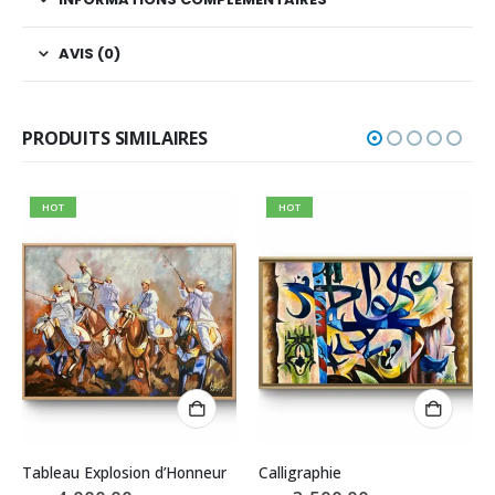
AVIS (0)
PRODUITS SIMILAIRES
HOT
HOT
r
Calligraphie
FANTASIA MAROCAINE 009