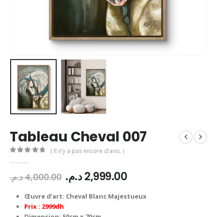
Tableau Cheval 007
( Il n’y a pas encore d’avis. )
0
Sur 5
Le
Le
د.م.
2,999.00
د.م.
4,000.00
prix
prix
initial
actuel
Œuvre d’art:
Cheval Blanc Majestueux
était :
est :
Prix : 2999dh
Dimension: 50cm x 70cm