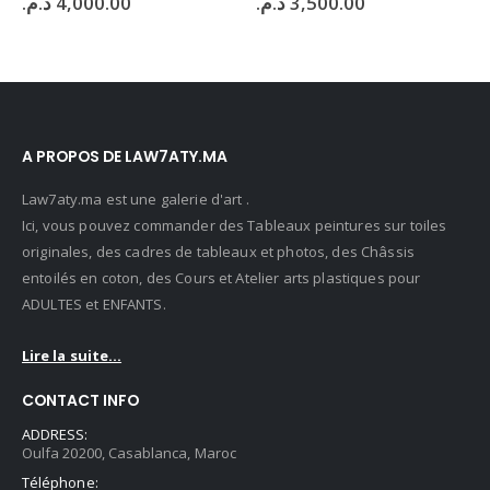
د.م.
3,500.00
د.م.
3,500.00
A PROPOS DE LAW7ATY.MA
Law7aty.ma est une galerie d'art .
Ici, vous pouvez commander des Tableaux peintures sur toiles
originales, des cadres de tableaux et photos, des Châssis
entoilés en coton, des Cours et Atelier arts plastiques pour
ADULTES et ENFANTS.
Lire la suite...
CONTACT INFO
ADDRESS:
Oulfa 20200, Casablanca, Maroc
Téléphone: