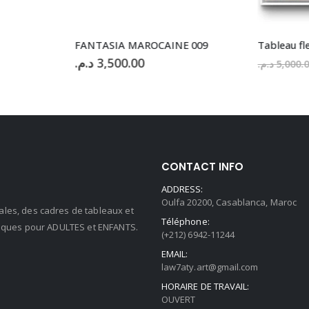
FANTASIA MAROCAINE 009
Tableau fle
د.م.
3,500.00
د.م.
5,000.0
CONTACT INFO
ADDRESS:
Oulfa 20200, Casablanca, Maroc
ales, des cadres de tableaux et
Téléphone:
stiques pour ADULTES et ENFANTS.
(+212) 6942-11244
EMAIL:
law7aty.art@gmail.com
HORAIRE DE TRAVAIL:
OUVERT