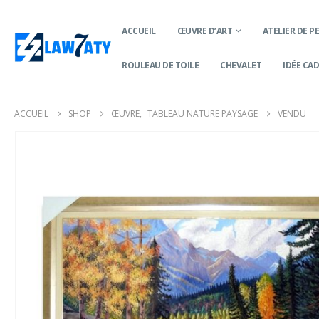
ACCUEIL
ŒUVRE D’ART
ATELIER DE P
ROULEAU DE TOILE
CHEVALET
IDÉE CA
ACCUEIL
SHOP
ŒUVRE
,
TABLEAU NATURE PAYSAGE
VENDU