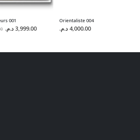
urs 001
Orientaliste 004
Le
Le
د.م.
3,999.00
د.م.
4,000.00
0
prix
prix
initial
actuel
était :
est :
3,999.00 د.م..
5,000.00 د.م..