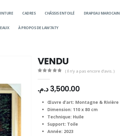
EINTURE
CADRES
CHÂSSIS ENTOILÉ
DRAPEAU MAROCAIN
DEAUX
À PROPOS DE LAW7ATY
VENDU
( Il n’y a pas encore d’avis. )
0
Sur 5
د.م.
3,500.00
Œuvre d’art: Montagne & Rivière
Dimension: 110 x 80 cm
Technique: Huile
Support: Toile
Année: 2023