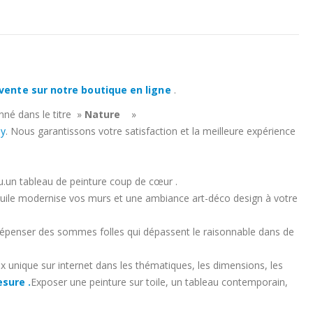
vente sur notre boutique en ligne
.
nné dans le titre »
Nature
»
hy
. Nous garantissons votre satisfaction et la meilleure expérience
au.un tableau de peinture coup de cœur .
à l’huile modernise vos murs et une ambiance art-déco design à votre
 dépenser des sommes folles qui dépassent le raisonnable dans de
x unique sur internet dans les thématiques, les dimensions, les
sure .
Exposer une peinture sur toile, un tableau contemporain,