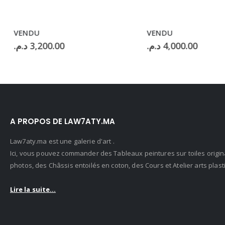
VENDU
VENDU
د.م.
3,200.00
د.م.
4,000.00
A PROPOS DE LAW7ATY.MA
Law7aty.ma est une galerie d'art .
Ici, vous pouvez commander des Tableaux peintures sur toiles origin
photos, des Châssis entoilés en coton, des Cours et Atelier arts pla
Lire la suite...