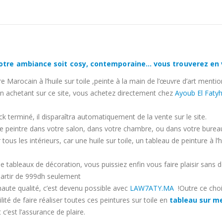
e votre ambiance soit cosy, contemporaine… vous trouverez en 
Marocain à l’huile sur toile ,peinte à la main de l’œuvre d’art mentio
En achetant sur ce site, vous achetez directement chez
Ayoub El Faty
ock terminé, il disparaîtra automatiquement de la vente sur le site.
tiste peintre dans votre salon, dans votre chambre, ou dans votre bure
 tous les intérieurs, car une huile sur toile, un tableau de peinture 
 tableaux de décoration, vous puissiez enfin vous faire plaisir sans
partir de 999dh seulement
haute qualité, c’est devenu possible avec
LAW7ATY.MA
!Outre ce choi
lité de faire réaliser toutes ces peintures sur toile en
tableau sur me
 c’est l’assurance de plaire.