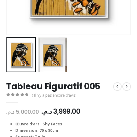
Tableau Figuratif 005
( Il n’y a pas encore d’avis. )
0
Sur 5
Le
Le
د.م.
3,999.00
د.م.
5,000.00
prix
prix
initial
actuel
Œuvre d’art : Shy Faces
était :
est :
Dimension: 70 x 80cm
Support: Toile