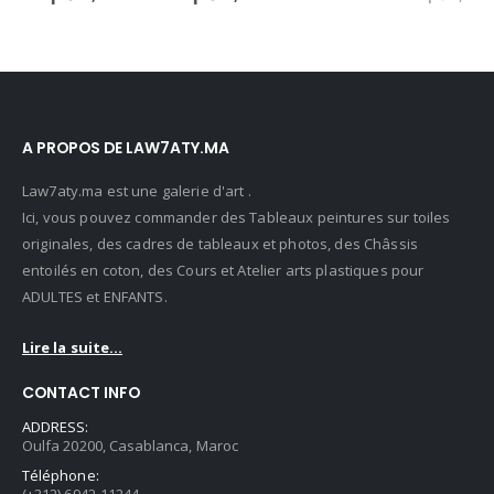
rix
prix
prix
ctuel
initial
act
st :
était :
est 
6,000.00 د.م..
4,500.00 د.م..
A PROPOS DE LAW7ATY.MA
Law7aty.ma est une galerie d'art .
Ici, vous pouvez commander des Tableaux peintures sur toiles
originales, des cadres de tableaux et photos, des Châssis
entoilés en coton, des Cours et Atelier arts plastiques pour
ADULTES et ENFANTS.
Lire la suite...
CONTACT INFO
ADDRESS:
Oulfa 20200, Casablanca, Maroc
Téléphone:
(+212) 6942-11244