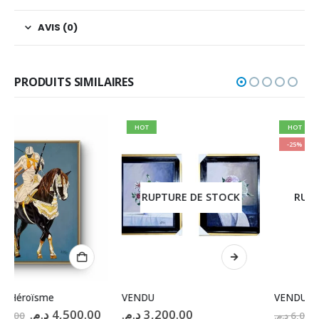
AVIS (0)
PRODUITS SIMILAIRES
HOT
HOT
-25%
RUPTURE DE STOCK
RUPTURE DE STOCK
VENDU
VENDU
e
Le
Le
د.م.
3,200.00
د.م.
4,500.00
د.م.
6,000.00