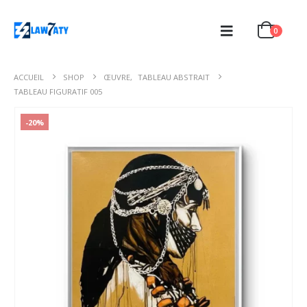
0
ACCUEIL
SHOP
ŒUVRE
,
TABLEAU ABSTRAIT
TABLEAU FIGURATIF 005
-20%