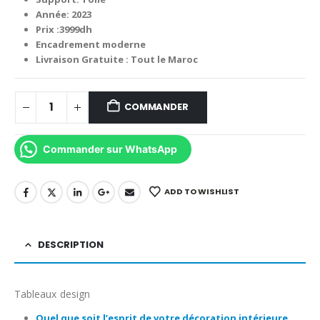
3,999.00 د.م..
5,000.00 د.م..
Année: 2023
Prix :3999dh
Encadrement moderne
Livraison Gratuite : Tout le Maroc
COMMANDER
Commander sur WhatsApp
ADD TO WISHLIST
DESCRIPTION
Tableaux design
Quel que soit l’esprit de votre décoration intérieure,